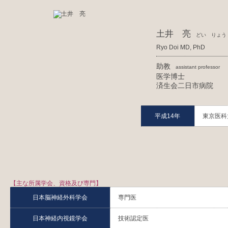
土井 亮
どい りょう
Ryo
Doi MD, PhD
助教
assistant professor
医学博士
済生会二日市病院
平成14年
東京医科
【主な所属学会、資格及び専門】
日本脳神経外科学会
専門医
日本神経内視鏡学会
技術認定医